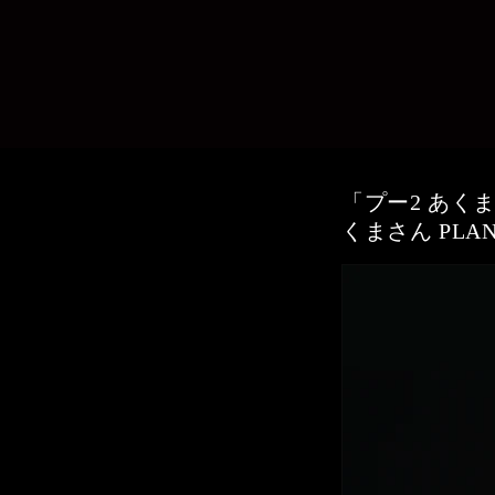
コンテ
ンツに
進む
「プー2 あく
くまさん PL