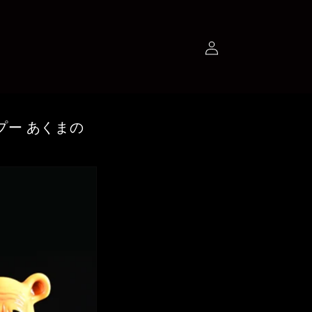
ロ
グ
イ
ン
プー あくまの