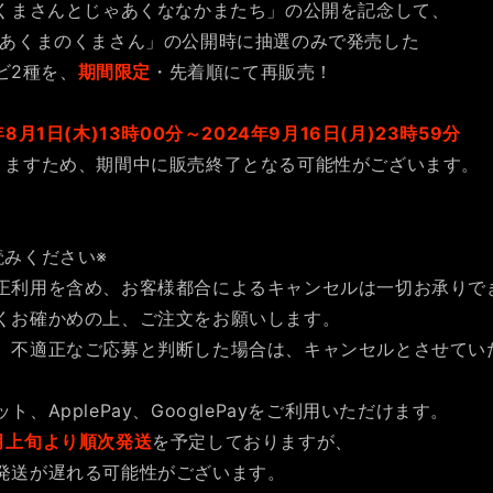
のくまさんとじゃあくななかまたち」の公開を記念して、
 あくまのくまさん」の公開時に抽選のみで発売した
フビ2種を、
期間限定
・先着順にて再販売！
年
8
月
1
日
(
木
)13
時
00
分～2024年9月16日(月)23時59分
りますため、期間中に販売終了となる可能性がございます。
みください※
正利用を含め、お客様都合によるキャンセルは一切お承りで
くお確かめの上、ご注文をお願いします。
、不適正なご応募と判断した場合は、キャンセルとさせてい
、ApplePay、GooglePayをご利用いただけます。
月上旬より順次発送
を予定しておりますが、
発送が遅れる可能性がございます。