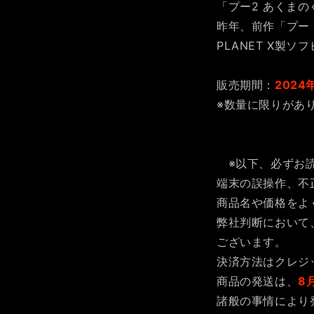
「プー2 あくま
昨年、前作「プー
PLANET X製ソ
販売期間：
2024
※数量に限りがあ
※以下、必ずお読
端末の誤操作、不
商品名や価格をよ
弊社判断において
ございます。
決済方法はクレジット
商品の発送は、
8
諸般の事情により