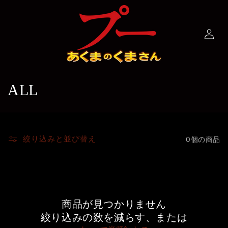
コンテ
ンツに
ロ
進む
グ
イ
ン
コ
ALL
レ
ク
絞り込みと並び替え
0個の商品
シ
ョ
ン
商品が見つかりません
:
絞り込みの数を減らす、または